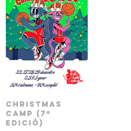
Christmas
Camp (7ª
edició)