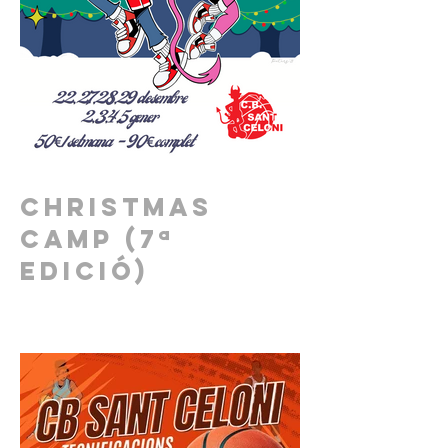
Christmas
Camp (7ª
edició)