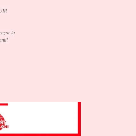
UIR
ençar la
antil