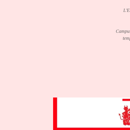
L'
Campus 
temp