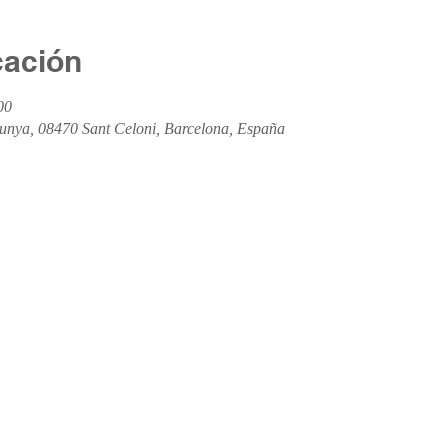
cación
00
unya, 08470 Sant Celoni, Barcelona, España