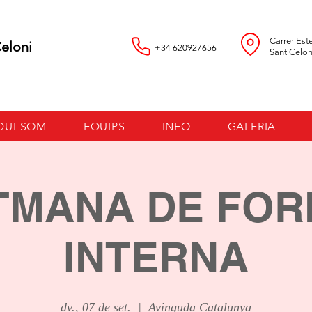
Carrer Est
loni
+34 620927656
Sant Celon
QUI SOM
EQUIPS
INFO
GALERIA
ETMANA DE FOR
INTERNA
dv., 07 de set.
  |  
Avinguda Catalunya