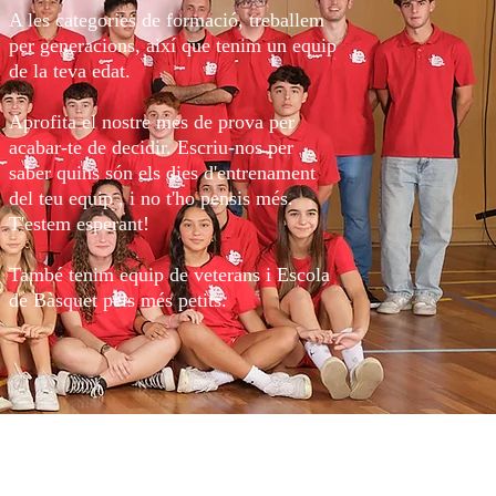
A les categories de formació, treballem
per generacions, així que tenim un equip
de la teva edat.
Aprofita el nostre mes de prova per
acabar-te de decidir. Escriu-nos per
saber quins són els dies d'entrenament
del teu equip , i no t'ho pensis més.
T'estem esperant!
També tenim equip de veterans i Escola
de Bàsquet pels més petits.