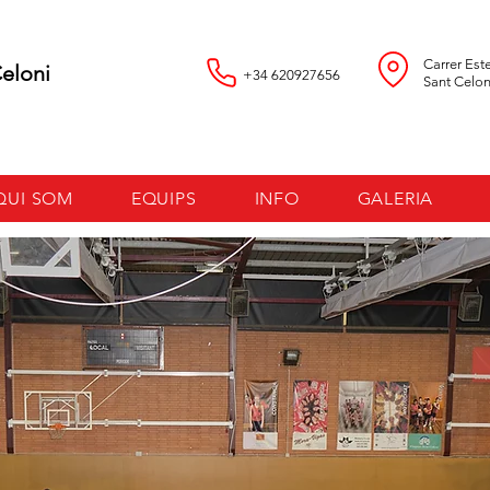
Carrer Est
loni
+34 620927656
Sant Celon
QUI SOM
EQUIPS
INFO
GALERIA