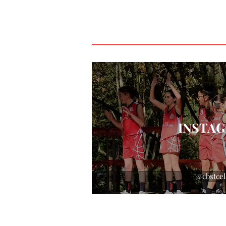
INSTA
@cbstcel