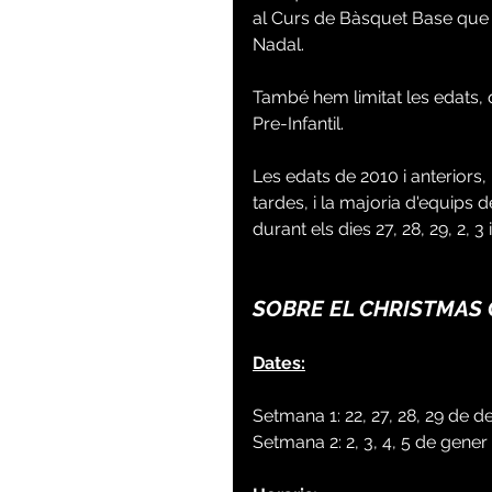
al Curs de Bàsquet Base que 
Nadal. 
També hem limitat les edats, 
Pre-Infantil.
Les edats de 2010 i anteriors,
tardes, i la majoria d'equips 
durant els dies 27, 28, 29, 2, 3 i
SOBRE EL CHRISTMAS 
Dates:
Setmana 1: 22, 27, 28, 29 de
Setmana 2: 2, 3, 4, 5 de gener