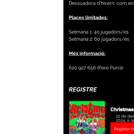
Dessuadora d'hivern, com en 
Places limitades:
Setmana 1: 40 jugadors/es
Setmana 2: 60 jugadors/es
Més informació:
620 927 656 (Pere Purrà)
REGISTRE
Christmas
22 de des
2024, a l
Register 