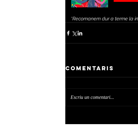
*Recomanem dur a terme la ins
Comentaris
Escriu un comentari...