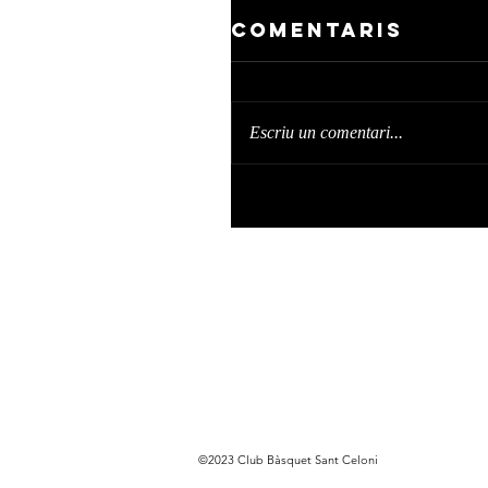
Comentaris
Escriu un comentari...
©2023 Club Bàsquet Sant Celoni