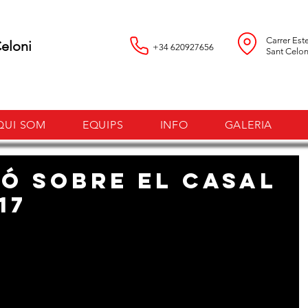
Carrer Est
loni
+34 620927656
Sant Celon
QUI SOM
EQUIPS
INFO
GALERIA
Ó SOBRE EL CASAL
17