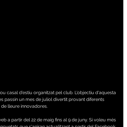
u casal d'estiu organitzat pel club. L'objectiu d'aquesta 
es passin un mes de juliol divertit provant diferents 
s de lleure innovadores.
eb a partir del 22 de maig fins al 9 de juny. Si voleu més 
 novetats que s'aniran actualitzant a partir del Facebook 