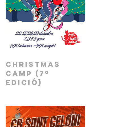
Christmas
Camp (7ª
edició)