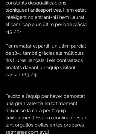
constants desqüalificacions, 
tècniques i antiesportives. Hem estat 
intel·ligent no entrant-hi i hem llaurat 
el camí cap a un últim període plàcid. 
(45-20) 
Per rematar el partit, un últim parcial 
de 18-4 també gràcies als múltiples 
tirs lliures llançats, i els contraatacs 
anotats davant un equip visitant 
cansat. (63-24) 
Felicito a l'equip per haver demostat 
una gran valentia en tot moment i 
deixar-se la cara per l'equip 
(textualment). Espero continuar estant 
tant orgullós d'elles en les properes 
setmanes com avui. 