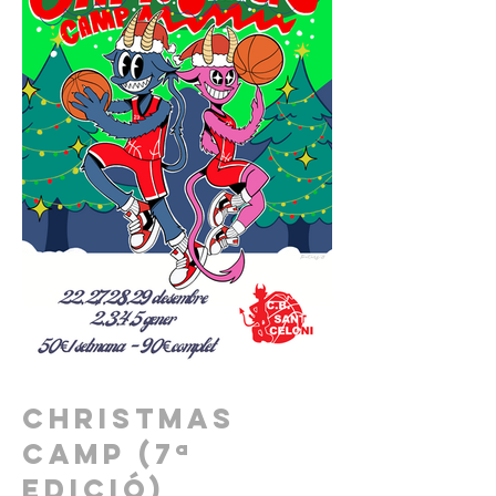
Christmas
Camp (7ª
edició)