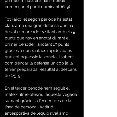
primers minuts ens han impedit 
començar el partit dominant. (6-9) 
Tot i això, el segon període ha estat 
clau, amb una gran defensa que ha 
deixat el marcador visitant amb els 9 
punts que havíen anotat durant el 
primer període, i anotant 19 punts 
gràcies a contraatacs ràpids abans 
que col·loquessin la zoneta, i sabent 
com trencar la defensa un cop ja la 
teníen preparada. Resultat al descans 
de (25-9) 
En el tercer període hem seguit el 
mateix ritme ofesniu, aquesta vegada 
sumant gràcies a l'encert des de la 
línea de personal. Actitud 
antiesportiva de l'equip rival amb 